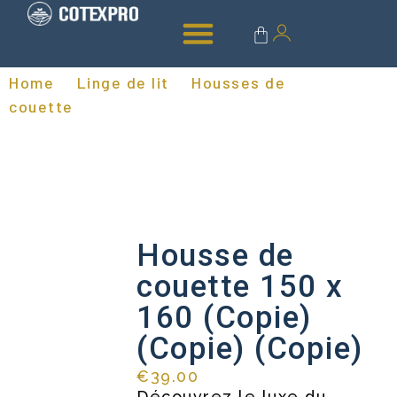
Linge de bain
Accessoires & entretien
Home
Linge de lit
Housses de
/
/
couette
/ Housse de couette 150 x 160
(Copie) (Copie) (Copie)
Housse de
couette 150 x
160 (Copie)
(Copie) (Copie)
€
39.00
Découvrez le luxe du