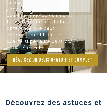
Cotexpro fournisseur de
linge pour chambre à
coucher, linge de cuisine et
faites l’expérience de la
différence que peut
apporter une literie de
qualité supérieure dans vos
établissements.
Réalisez un devis gratuit et complet
Découvrez des astuces et