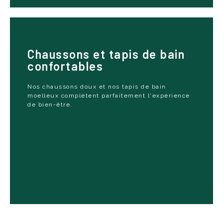
Chaussons et tapis de bain
Les chaussons, proposés en éponge
confortables
ou polaire, assurent un confort pieds-
nus, tandis que nos tapis de bain, avec
Nos chaussons doux et nos tapis de bain
leur base antidérapante et leur texture
moelleux complètent parfaitement l'expérience
absorbante, garantissent sécurité et
de bien-être.
douceur à la sortie du bain ou de la
douche.
Voir nos produits