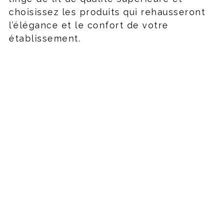
choisissez les produits qui rehausseront
l’élégance et le confort de votre
établissement.
La gamme premium de linge de
lit
Notre gamme de linge de lit comprend des
parures de lit, draps, draps housse, draps
plats, housses de couette, alèses, taies
d’oreiller.