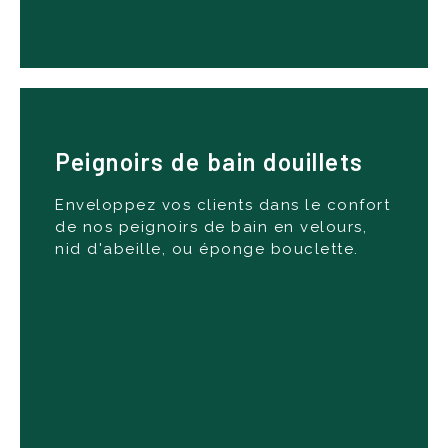
Peignoirs de bain douillets
Offerts dans une variété de styles, dont le col
Enveloppez vos clients dans le confort
châle luxueux, le kimono élégant et le modèle à
de nos peignoirs de bain en velours,
capuche pour plus de praticité, nos peignoirs
nid d'abeille, ou éponge bouclette.
sont disponibles dans des tons unis ou fantaisie
pour s'adapter à l'ambiance de chaque
établissement.
Voir nos produits