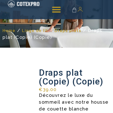
Linge de bain
Accessoires & entretien
Home
Linge de lit
Draps plats
/
/
/ Draps
plat (Copie) (Copie)
Draps plat
(Copie) (Copie)
€
39.00
Découvrez le luxe du
sommeil avec notre housse
de couette blanche