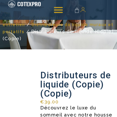
Linge de bain
Accessoires & entretien
Home
Accessoires et
/
entretien
Distributeurs de liquide muraux et
/
portatifs
/ Distributeurs de liquide (Copie)
(Copie)
Distributeurs de
liquide (Copie)
(Copie)
€
39.00
Découvrez le luxe du
sommeil avec notre housse