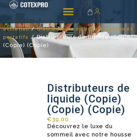
Linge de bain
Accessoires & entretien
Home
Accessoires et
/
entretien
Distributeurs de liquide muraux et
/
portatifs
/ Distributeurs de liquide (Copie)
(Copie) (Copie)
Distributeurs de
liquide (Copie)
(Copie) (Copie)
€
39.00
Découvrez le luxe du
sommeil avec notre housse