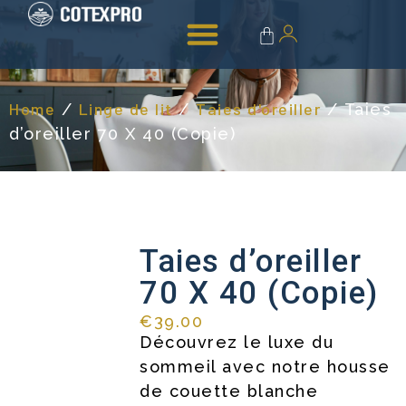
Linge de bain
Accessoires & entretien
Home
Linge de lit
Taies d'oreiller
/
/
/ Taies
d’oreiller 70 X 40 (Copie)
Taies d’oreiller
70 X 40 (Copie)
€
39.00
Découvrez le luxe du
sommeil avec notre housse
de couette blanche