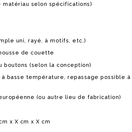
 matériau selon spécifications)
ple uni, rayé, à motifs, etc.)
 housse de couette
u boutons (selon la conception)
 à basse température, repassage possible 
européenne (ou autre lieu de fabrication)
 cm x X cm x X cm