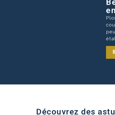
Be
en
Plo
cou
peu
éta
R
Découvrez des astu