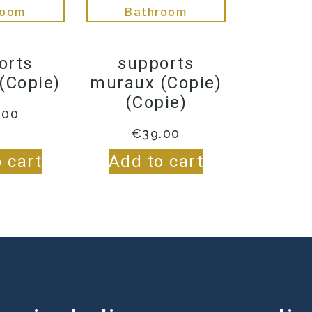
orts
supports
(Copie)
muraux (Copie)
(Copie)
.00
€
39.00
 cart
Add to cart