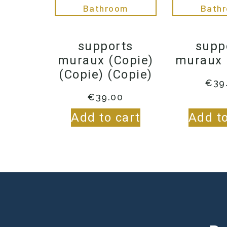
supports
supp
muraux (Copie)
muraux 
(Copie) (Copie)
€
39
€
39.00
Add to cart
Add to