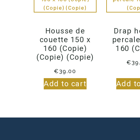
Housse de
Drap h
couette 150 x
percale
160 (Copie)
160 (C
(Copie) (Copie)
€
39
€
39.00
Add to cart
Add to