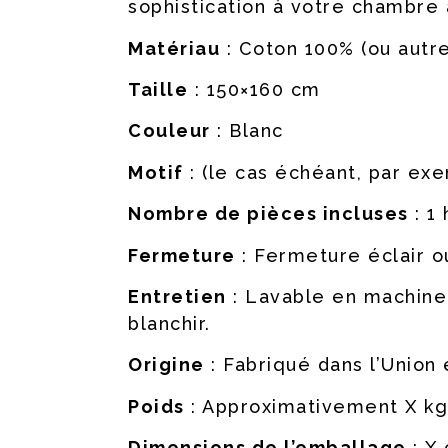
sophistication à votre chambre 
Matériau
: Coton 100% (ou autre
Taille
: 150×160 cm
Couleur
: Blanc
Motif
: (le cas échéant, par exem
Nombre de pièces incluses
: 1
Fermeture
: Fermeture éclair o
Entretien
: Lavable en machine
blanchir.
Origine
: Fabriqué dans l’Union 
Poids
: Approximativement X kg
Dimensions de l’emballage
: X