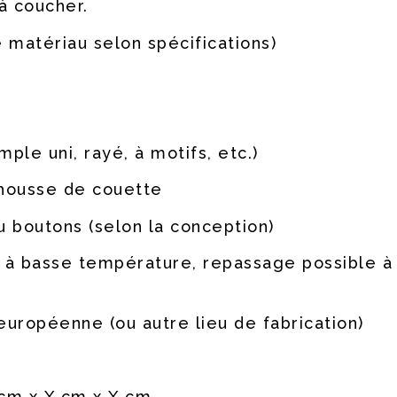
à coucher.
 matériau selon spécifications)
ple uni, rayé, à motifs, etc.)
 housse de couette
u boutons (selon la conception)
 à basse température, repassage possible 
européenne (ou autre lieu de fabrication)
 cm x X cm x X cm