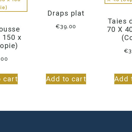
Draps plat
Taies d
€
39.00
ousse
70 X 4
 150 x
(C
opie)
€
3
.00
 cart
Add to cart
Add 