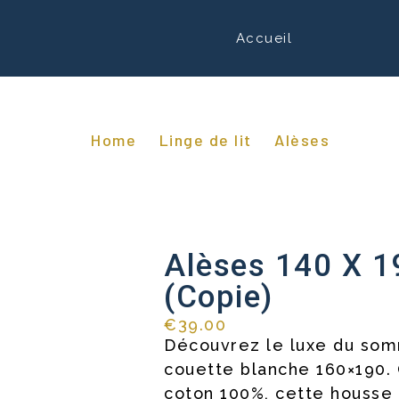
Accueil
Home
Linge de lit
Alèses
/
/
/ Alèse
Alèses 140 X 1
(Copie)
€
39.00
Découvrez le luxe du som
couette blanche 160×190.
coton 100%, cette housse