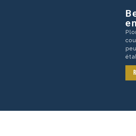
Be
en
Plo
cou
peu
éta
R